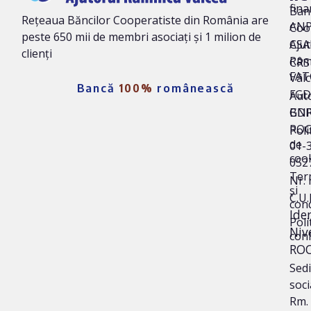
fina
Ban
Rețeaua Băncilor Cooperatiste din România are
AN
Coo
peste 650 mii de membri asociați și 1 milion de
Ajut
CSA
clienți
Râm
CRS 
FAT
Vâl
Bancă
100%
românească
FG
Auto
BNR
GD
ROC
Poli
de
01-
coo
052
Ter
Nr. 
și
C.U.
cond
Iden
Poli
Niv
conf
ROO
Sedi
soci
Rm.