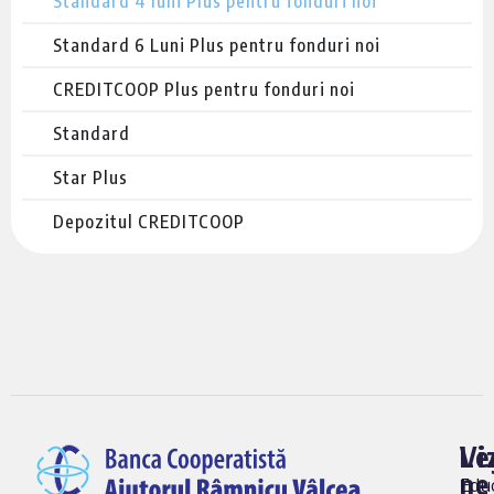
Standard 4 luni Plus pentru fonduri noi
Standard 6 Luni Plus pentru fonduri noi
CREDITCOOP Plus pentru fonduri noi
Standard
Star Plus
Depozitul CREDITCOOP
Vi
Le
ne
Edu