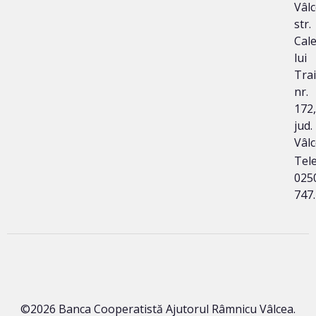
Vâlc
str.
Cal
lui
Tra
nr.
172,
jud.
Vâl
Tele
025
747
©2026 Banca Cooperatistă Ajutorul Râmnicu Vâlcea.