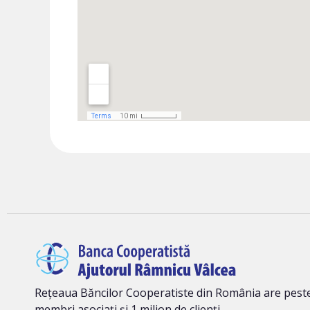
Rețeaua Băncilor Cooperatiste din România are peste
membri asociați și 1 milion de clienți