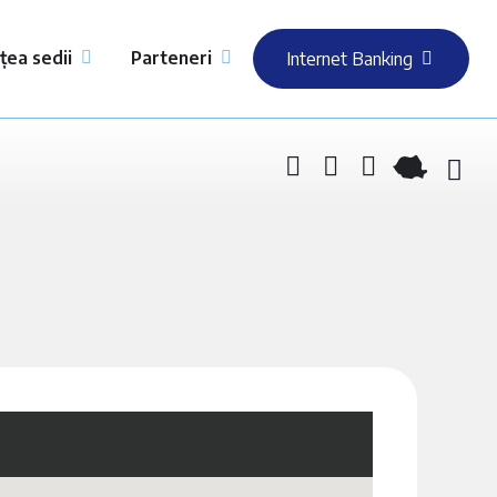
țea sedii
Parteneri
Internet Banking