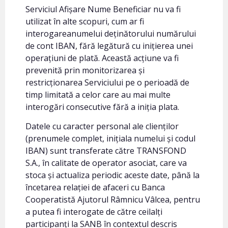
Serviciul Afișare Nume Beneficiar nu va fi
utilizat în alte scopuri, cum ar fi
interogareanumelui deținătorului numărului
de cont IBAN, fără legătură cu inițierea unei
operațiuni de plată. Această acțiune va fi
prevenită prin monitorizarea și
restricționarea Serviciului pe o perioadă de
timp limitată a celor care au mai multe
interogări consecutive fără a iniția plata.
Datele cu caracter personal ale clienților
(prenumele complet, inițiala numelui și codul
IBAN) sunt transferate către TRANSFOND
S.A., în calitate de operator asociat, care va
stoca și actualiza periodic aceste date, până la
încetarea relației de afaceri cu Banca
Cooperatistă Ajutorul Râmnicu Vâlcea, pentru
a putea fi interogate de către ceilalți
participanți la SANB în contextul descris