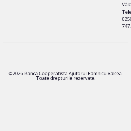
Vâl
Tele
025
747
©2026 Banca Cooperatistă Ajutorul Râmnicu Vâlcea.
Toate drepturile rezervate.