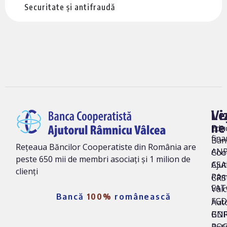
Securitate și antifraudă
Vi
Le
ne
Edu
fina
Ban
Rețeaua Băncilor Cooperatiste din România are
AN
Coo
peste 650 mii de membri asociați și 1 milion de
Ajut
CSA
clienți
Râm
CRS 
FAT
Vâl
Bancă
100%
românească
FG
Auto
BNR
GD
ROC