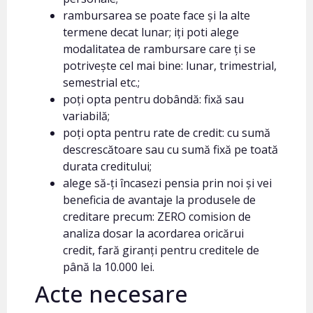
rambursarea se poate face și la alte
termene decat lunar; iți poti alege
modalitatea de rambursare care ți se
potrivește cel mai bine: lunar, trimestrial,
semestrial etc.;
poți opta pentru dobândă: fixă sau
variabilă;
poți opta pentru rate de credit: cu sumă
descrescătoare sau cu sumă fixă pe toată
durata creditului;
alege să-ți încasezi pensia prin noi și vei
beneficia de avantaje la produsele de
creditare precum: ZERO comision de
analiza dosar la acordarea oricărui
credit, fară giranți pentru creditele de
până la 10.000 lei.
Acte necesare