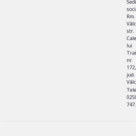
Sedi
soci
Rm.
Vâlc
str.
Cal
lui
Tra
nr.
172,
jud.
Vâl
Tele
025
747