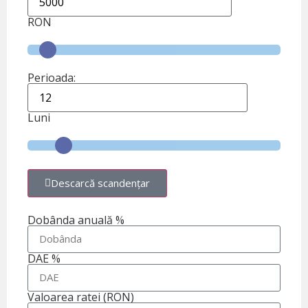
RON
Perioada:
Luni
Descarcă scandențar
Dobânda anuală %
DAE %
Valoarea ratei (RON)