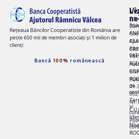
Vi
Le
ne
Edu
fina
Ban
Rețeaua Băncilor Cooperatiste din România are
AN
Coo
peste 650 mii de membri asociați și 1 milion de
Ajut
CSA
clienți
Râm
CRS 
FAT
Vâl
Bancă
100%
românească
FG
Auto
BNR
GD
ROC
Poli
de
01-
coo
052
Ter
Nr. 
și
C.U.
cond
Iden
Poli
Niv
conf
ROO