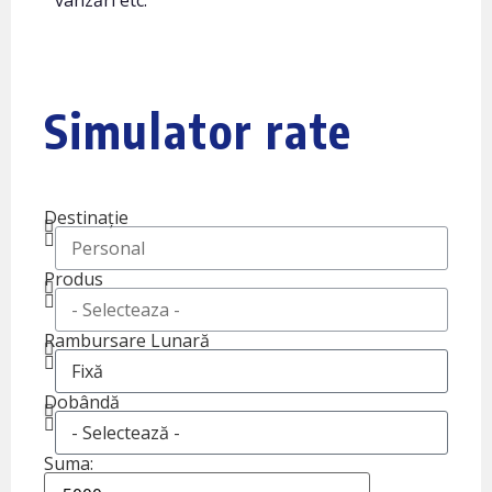
vânzări etc.
Simulator rate
Destinație
Produs
Rambursare Lunară
Dobândă
Suma: