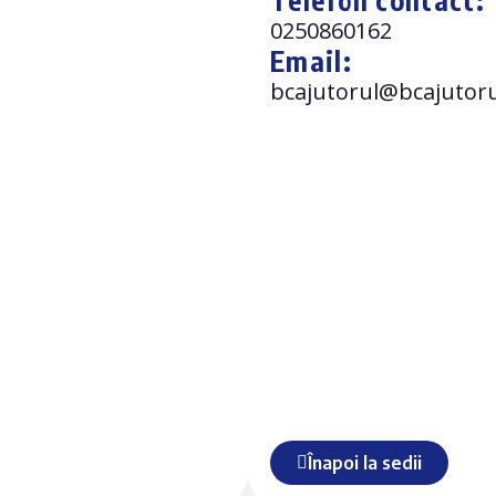
Telefon contact:
0250860162
Email:
bcajutorul@bcajutoru
Înapoi la sedii