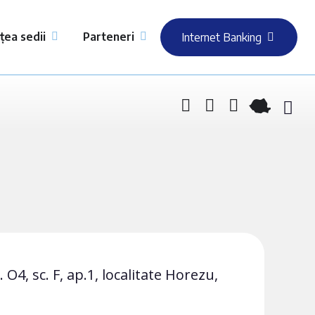
țea sedii
Parteneri
Internet Banking
 O4, sc. F, ap.1, localitate Horezu,