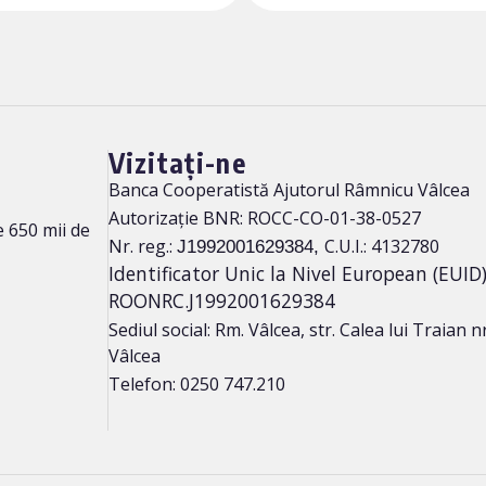
Vizitați-ne
Banca Cooperatistă Ajutorul Râmnicu Vâlcea
Autorizație BNR: ROCC-CO-01-38-0527
 650 mii de
Nr. reg.:
C.U.I.: 4132780
J1992001629384,
Identificator Unic la Nivel European (EUID)
ROONRC.J1992001629384
Sediul social: Rm. Vâlcea, str. Calea lui Traian nr
Vâlcea
Telefon: 0250 747.210