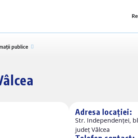
Re
mații publice
Vâlcea
Adresa locației:
Str. Independenței, bl.
județ Vâlcea